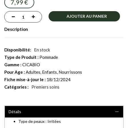
7,99 €
gallery
AJOUTER AU PANIER
Description
En stock
Type de Produit :
Pommade
Gamme :
CICABIO
Pour Age :
Adultes, Enfants, Nourrissons
Fiche mise-à-jour le :
18/12/2024
Catégories :
Premiers soins
Détails
Type de peaux : Irritées