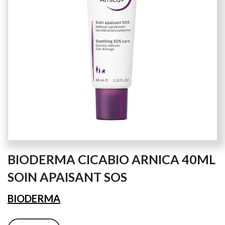
images
gallery
Skip
BIODERMA CICABIO ARNICA 40ML
to
the
SOIN APAISANT SOS
beginning
of
BIODERMA
the
images