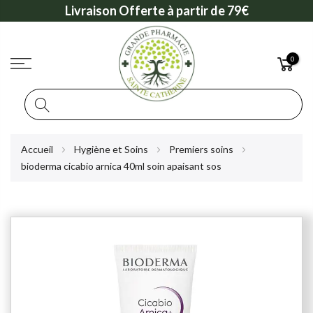
Livraison Offerte à partir de 79€
0
Rechercher
Allez
Accueil
Hygiène et Soins
Premiers soins
au
bioderma cicabio arnica 40ml soin apaisant sos
contenu
Skip
to
the
end
of
the