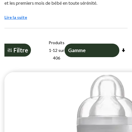
et les premiers mois de bébé en toute sérénité.
Lire la suite
Produits
Pa
Filtre
1
-
12
sur
or
406
cr