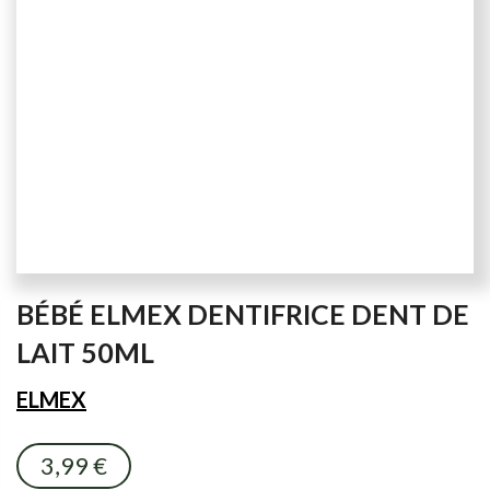
Skip
BÉBÉ ELMEX DENTIFRICE DENT DE
to
the
LAIT 50ML
beginning
of
ELMEX
the
images
3,99 €
gallery