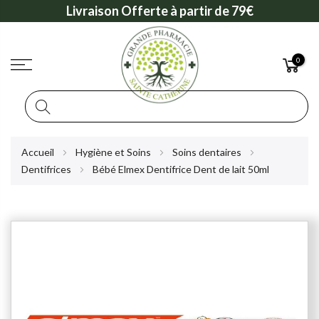
Livraison Offerte à partir de 79€
0
Rechercher
Allez
Accueil
Hygiène et Soins
Soins dentaires
au
Dentifrices
Bébé Elmex Dentifrice Dent de lait 50ml
contenu
Skip
to
the
end
of
the