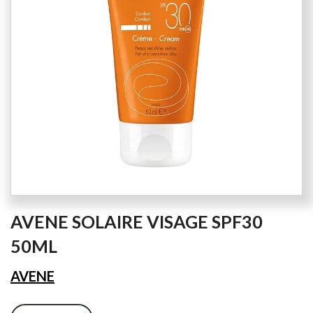
images
gallery
Skip
AVENE SOLAIRE VISAGE SPF30
to
the
50ML
beginning
of
AVENE
the
images