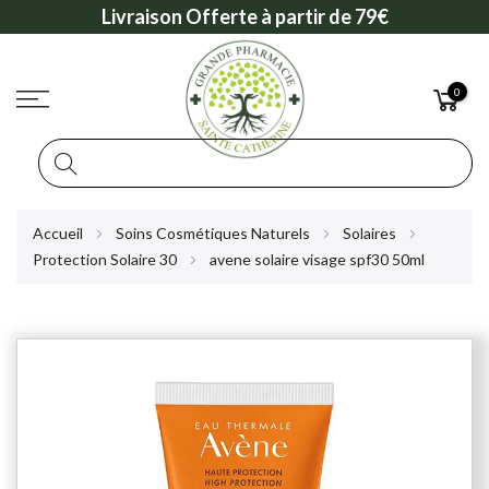
Livraison Offerte à partir de 79€
0
Rechercher
Allez
Accueil
Soins Cosmétiques Naturels
Solaires
au
Protection Solaire 30
avene solaire visage spf30 50ml
contenu
Skip
to
the
end
of
the