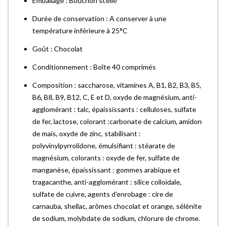
Emballage : Bouchon scellé
Durée de conservation : A conserver à une
température inférieure à 25°C
Goût : Chocolat
Conditionnement : Boîte 40 comprimés
Composition : saccharose, vitamines A, B1, B2, B3, B5,
B6, B8, B9, B12, C, E et D, oxyde de magnésium, anti-
agglomérant : talc, épaississants : celluloses, sulfate
de fer, lactose, colorant :carbonate de calcium, amidon
de mais, oxyde de zinc, stabilisant :
polyvinylpyrrolidone, émulsifiant : stéarate de
magnésium, colorants : oxyde de fer, sulfate de
manganèse, épaississant : gommes arabique et
tragacanthe, anti-agglomérant : silice colloidale,
sulfate de cuivre, agents d'enrobage : cire de
carnauba, shellac, arômes chocolat et orange, sélénite
de sodium, molybdate de sodium, chlorure de chrome.