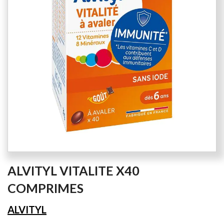
the
images
gallery
Skip
ALVITYL VITALITE X40
to
the
COMPRIMES
beginning
of
ALVITYL
the