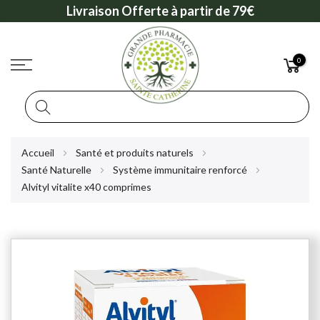
Livraison Offerte à partir de 79€
0
Rechercher
Allez
Accueil
Santé et produits naturels
au
Santé Naturelle
Système immunitaire renforcé
contenu
Alvityl vitalite x40 comprimes
Skip
to
the
end
of