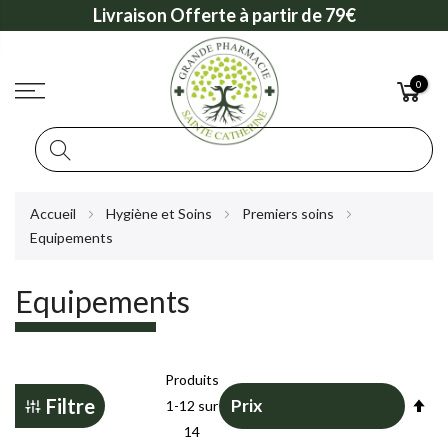
Livraison Offerte à partir de 79€
0
Rechercher
Allez
Accueil
Hygiène et Soins
Premiers soins
au
Equipements
contenu
Equipements
Produits
Pa
Filtre
1
-
12
sur
or
14