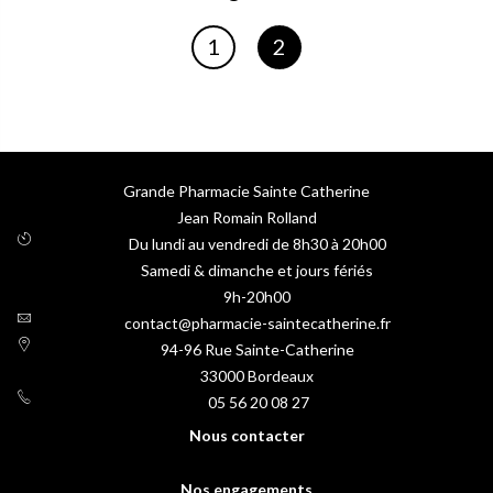
Page
Page
1
2
Vous lisez actuellement la p
Grande Pharmacie Sainte Catherine
Jean Romain Rolland
Du lundi au vendredi de 8h30 à 20h00
Samedi & dimanche et jours fériés
9h-20h00
contact@pharmacie-saintecatherine.fr
94-96 Rue Sainte-Catherine
33000
Bordeaux
05 56 20 08 27
Nous contacter
Nos engagements