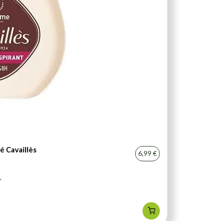
 Cavaillès
6,99 €
.