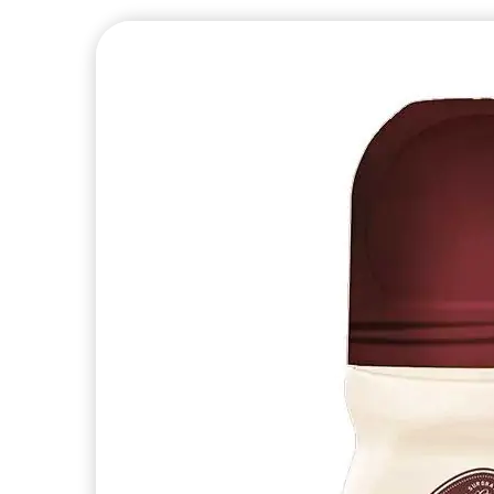
articles
ABHYANGA
0
articles
ABSOLUE
0
articles
ABSOLUE KERATINE
0
article
ABSORB+
2
articles
ACANTHE
0
articles
ACIANA BOTANICA
0
articles
ACIDE HYALURONIQUE
0
articles
ACTEEN
0
articles
ACTIPUR
0
articles
ACTIVOX
0
articles
ACTYS 25
0
articles
ADAPTASUN
0