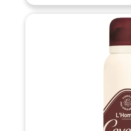
ALGOESSENTIAL
0
articles
ALGOHYDRA
0
articles
ALGOMARINE
0
articles
ALGOMASK
0
articles
ALGONUTRI
0
articles
ALGOPURE
0
articles
ALGORADIANCE
0
articles
ALGOREGARD
0
articles
ALGOSENSI
0
articles
ALGOSILHOUETTE
0
articles
ALGOTIME CONTROL
0
articles
ALGOTIME EXPERT
0
articles
ALGOTIME PERFECT
0