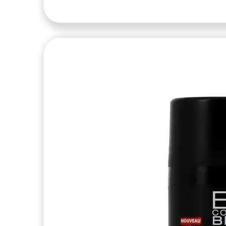
articles
ANTI-ROUGEURS
0
articles
ANTIRIDES EXTREME
0
articles
ANTIROUGEUR
0
articles
APAISA
0
articles
APAISA ENFANT
0
articles
APICOSMA
0
articles
AQUA PURE
0
articles
AQUABELLA
0
articles
AQUALIA THERMAL
0
articles
AQUAPORIN ACTIVE
0
articles
AQUAPRECIS
0
articles
AQUAREVA
0
articles
ARGANE
0