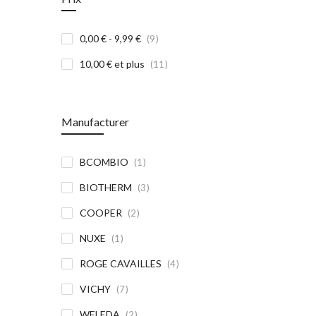
article
0,00 €
-
9,99 €
9
article
10,00 €
et plus
11
Manufacturer
article
BCOMBIO
1
article
BIOTHERM
3
article
COOPER
2
article
NUXE
1
article
ROGE CAVAILLES
4
article
VICHY
7
article
WELEDA
2