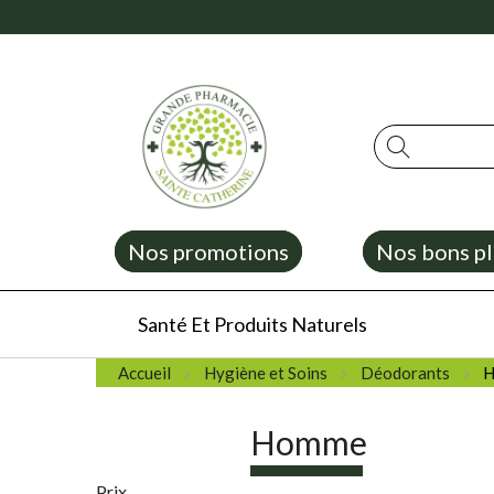
Rechercher
Nos promotions
Nos bons pl
Santé Et Produits Naturels
Accueil
Hygiène et Soins
Déodorants
H
Homme
Prix