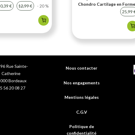
Chondro Cartilage en Form
0,39 €
12,99 €
- 20 %
25,99 
96 Rue Sainte-
Nous contacter
Catherine
3000
Bordeaux
Nos engagements
5 56 20 08 27
Mentions légales
C.G.V
Politique de
confidentialité