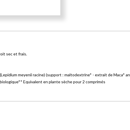
t sec et frais.
Lepidium meyenii racine) (support : maltodextrine* - extrait de Maca* anti
re biologique** Equivalent en plante sèche pour 2 comprimés