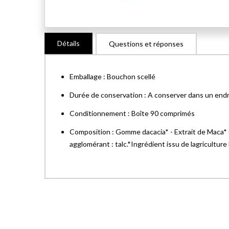
Skip
Détails
Questions et réponses
to
the
beginning
Emballage : Bouchon scellé
of
the
Durée de conservation : A conserver dans un endroi
images
Conditionnement : Boîte 90 comprimés
gallery
Composition : Gomme dacacia* - Extrait de Maca* (
agglomérant : talc.*Ingrédient issu de lagricultu