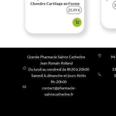
Chondro Cartilage en Forme
20 %
1
25,99 €
Grande Pharmacie Sainte Catherine
94-
Jean Romain Rolland
Du lundi au vendredi de 8h30 à 20h00
3
Samedi & dimanche et jours fériés
0
9h-20h00
contact@pharmacie-
saintecatherine.fr