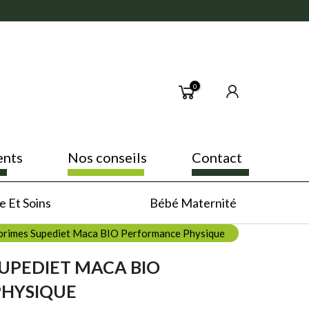
0
ents
Nos conseils
Contact
 Et Soins
Bébé Maternité
primes Supediet Maca BIO Performance Physique
UPEDIET MACA BIO
HYSIQUE