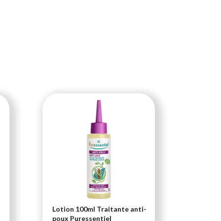
Lotion 100ml Traitante anti-
Soutien
poux Puressentiel
compri