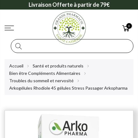
Livraison Offerte à partir de 79€
0
Rechercher
Allez
Accueil
Santé et produits naturels
au
Bien être Compléments Alimentaires
contenu
Troubles du sommeil et nervosité
Arkogélules Rhodiole 45 gélules Stress Passager Arkopharma
Skip
to
the
end