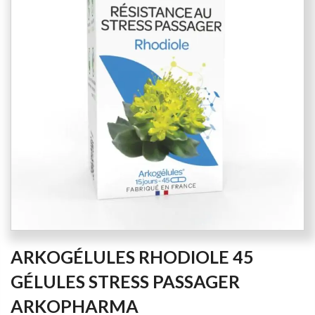
of
the
images
gallery
Skip
ARKOGÉLULES RHODIOLE 45
to
the
GÉLULES STRESS PASSAGER
beginning
ARKOPHARMA
of