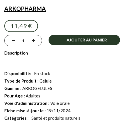
the
ARKOPHARMA
images
gallery
11,49 €
AJOUTER AU PANIER
Description
En stock
Type de Produit :
Gélule
Gamme :
ARKOGELULES
Pour Age :
Adultes
Voie d'administration :
Voie orale
Fiche mise-à-jour le :
19/11/2024
Catégories :
Santé et produits naturels