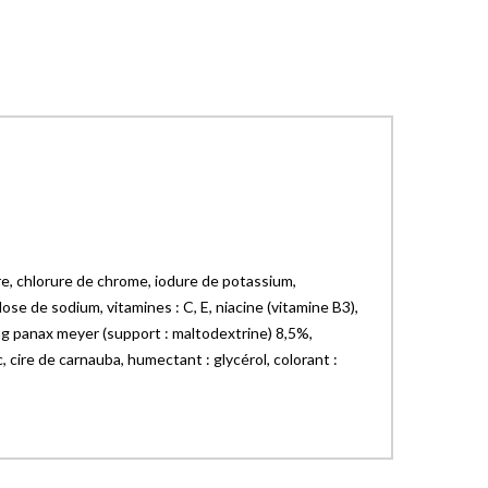
e, chlorure de chrome, iodure de potassium,
se de sodium, vitamines : C, E, niacine (vitamine B3),
seng panax meyer (support : maltodextrine) 8,5%,
 cire de carnauba, humectant : glycérol, colorant :