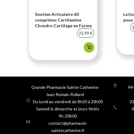
i-
Soutien Articulaire 60
Lotio
comprimes Cartilamine
poux 
Chondro Cartilage en Forme
20 %
1
25,99 €
Grande Pharmacie Sainte Catherine
94-
Jean Romain Rolland
Du lundi au vendredi de 8h30 à 20h00
3
Samedi & dimanche et jours fériés
0
9h-20h00
contact@pharmacie-
saintecatherine.fr