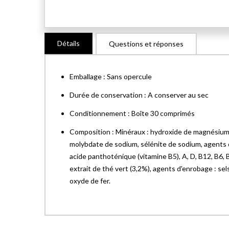
Skip
Détails
Questions et réponses
to
the
beginning
Emballage : Sans opercule
of
the
Durée de conservation : A conserver au sec
images
Conditionnement : Boîte 30 comprimés
gallery
Composition : Minéraux : hydroxide de magnésium, 
molybdate de sodium, sélénite de sodium, agents de
acide panthoténique (vitamine B5), A, D, B12, B6, B
extrait de thé vert (3,2%), agents d'enrobage : sel
oxyde de fer.