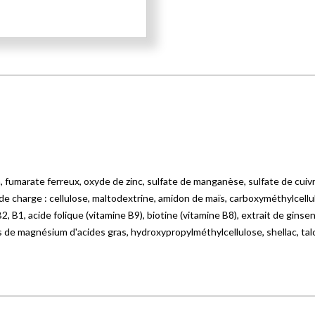
fumarate ferreux, oxyde de zinc, sulfate de manganèse, sulfate de cuivr
 charge : cellulose, maltodextrine, amidon de maïs, carboxyméthylcellulo
2, B1, acide folique (vitamine B9), biotine (vitamine B8), extrait de gin
s de magnésium d'acides gras, hydroxypropylméthylcellulose, shellac, talc,