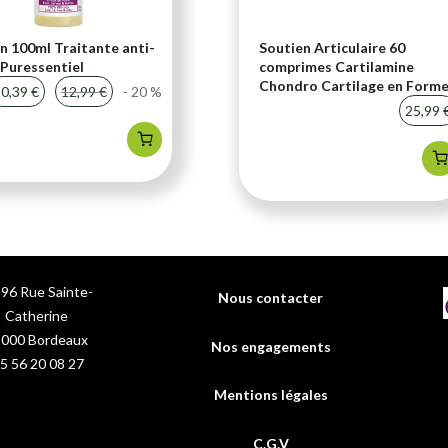
n 100ml Traitante anti-
Soutien Articulaire 60
Puressentiel
comprimes Cartilamine
Chondro Cartilage en Form
0,39 €
12,99 €
- 20 %
25,99 
96 Rue Sainte-
Nous contacter
Catherine
3000
Bordeaux
Nos engagements
5 56 20 08 27
Mentions légales
C.G.V