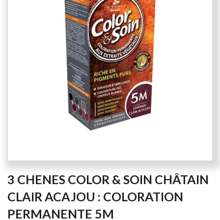
of
the
images
gallery
Skip
3 CHENES COLOR & SOIN CHÂTAIN
to
the
CLAIR ACAJOU : COLORATION
beginning
PERMANENTE 5M
of