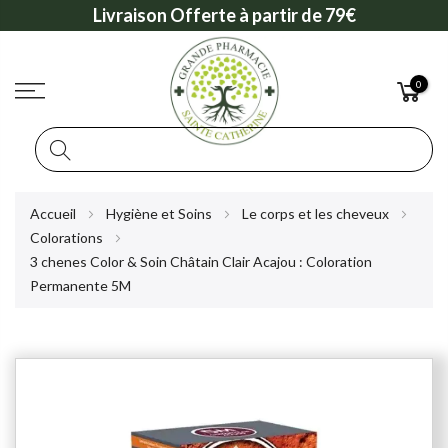
Livraison Offerte à partir de 79€
0
Rechercher
Allez
Accueil
Hygiène et Soins
Le corps et les cheveux
au
Colorations
contenu
3 chenes Color & Soin Châtain Clair Acajou : Coloration
Permanente 5M
Skip
to
the
end