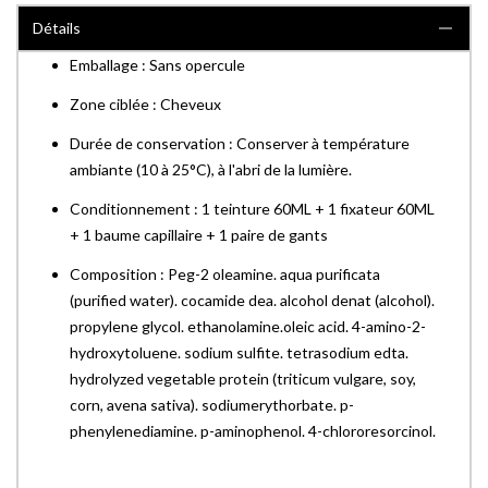
Détails
Emballage : Sans opercule
Zone ciblée : Cheveux
Durée de conservation : Conserver à température
ambiante (10 à 25°C), à l'abri de la lumière.
Conditionnement : 1 teinture 60ML + 1 fixateur 60ML
+ 1 baume capillaire + 1 paire de gants
Composition : Peg-2 oleamine. aqua purificata
(purified water). cocamide dea. alcohol denat (alcohol).
propylene glycol. ethanolamine.oleic acid. 4-amino-2-
hydroxytoluene. sodium sulfite. tetrasodium edta.
hydrolyzed vegetable protein (triticum vulgare, soy,
corn, avena sativa). sodiumerythorbate. p-
phenylenediamine. p-aminophenol. 4-chlororesorcinol.