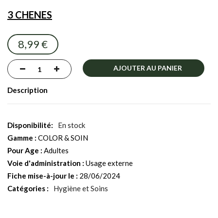
the
3 CHENES
images
gallery
8,99 €
AJOUTER AU PANIER
Description
En stock
Gamme :
COLOR & SOIN
Pour Age :
Adultes
Voie d'administration :
Usage externe
Fiche mise-à-jour le :
28/06/2024
Catégories :
Hygiène et Soins