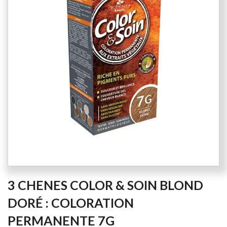
of
the
images
gallery
Skip
3 CHENES COLOR & SOIN BLOND
to
the
DORÉ : COLORATION
beginning
PERMANENTE 7G
of