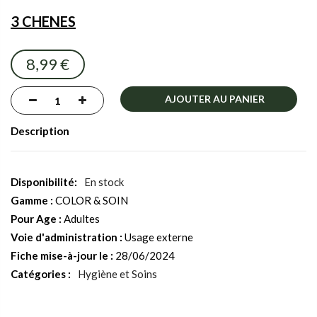
the
3 CHENES
images
gallery
8,99 €
AJOUTER AU PANIER
Description
En stock
Gamme :
COLOR & SOIN
Pour Age :
Adultes
Voie d'administration :
Usage externe
Fiche mise-à-jour le :
28/06/2024
Catégories :
Hygiène et Soins