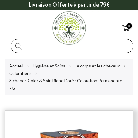
Livraison Offerte à partir de 79€
0
Rechercher
Allez
Accueil
Hygiène et Soins
Le corps et les cheveux
au
Colorations
contenu
3 chenes Color & Soin Blond Doré : Coloration Permanente
7G
Skip
to
the
end