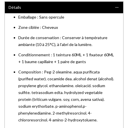
Détails
Emballage : Sans opercule
Zone ciblée : Cheveux
Durée de conservation : Conserver à température
ambiante (10 à 25°C), à l'abri de la lumière.
Conditionnement : 1 teinture 60ML + 1 fixateur 60ML
+ 1 baume capillaire + 1 paire de gants
Composition : Peg-2 oleamine. aqua purificata
(purified water). cocamide dea. alcohol denat (alcohol).
propylene glycol. ethanolamine. oleicacid. sodium
sulfite. tetrasodium edta. hydrolyzed vegetable
protein (triticum vulgare. soy, corn, avena sativa).
sodium erythorbate. p-aminophenol.p-
phenylenediamine. 2-methylresorcinol. 4-
chlororesorcinol. 4-amino-2-hydroxytoluene.