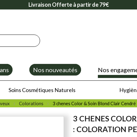
Livraison Offerte à partir de 79€
ans
Nos nouveautés
Nos engagem
Soins Cosmétiques Naturels
Hygiène
eveux
Colorations
3 chenes Color & Soin Blond Clair Cendr
3 CHENES COLOR
: COLORATION 