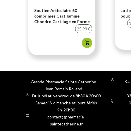
i-
Soutien Articulaire 60
Lotio
comprimes Cartilamine
poux 
Chondro Cartilage en Forme
20 %
1
25,99 €
Grande Pharmacie Sainte Catherine
94-
Jean Romain Rolland
Du lundi au vendredi de 8h30 à 20h00
3
Samedi & dimanche et jours fériés
0
9h-20h00
contact@pharmacie-
saintecatherine.fr