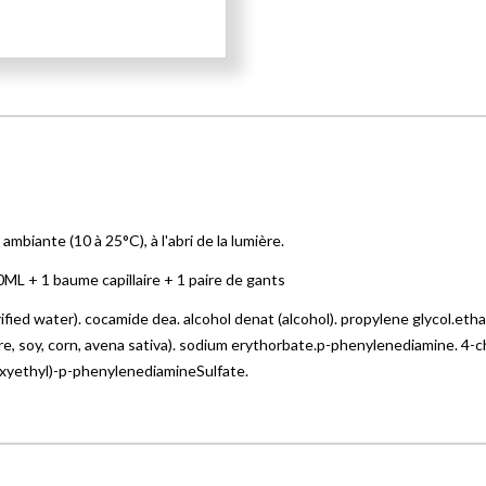
biante (10 à 25°C), à l'abri de la lumière.
ML + 1 baume capillaire + 1 paire de gants
fied water). cocamide dea. alcohol denat (alcohol). propylene glycol.etha
re, soy, corn, avena sativa). sodium erythorbate.p-phenylenediamine. 4-c
oxyethyl)-p-phenylenediamineSulfate.