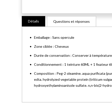
Skip
Détails
Questions et réponses
to
the
beginning
Emballage : Sans opercule
of
the
Zone ciblée : Cheveux
images
Durée de conservation : Conserver à température am
gallery
Conditionnement : 1 teinture 60ML + 1 fixateur 60
Composition : Peg-2 oleamine. aqua purificata (puri
edta. hydrolyzed vegetable protein (triticum vulga
hydroxyethylaminoanisole sulfate. n,n-bis(2-hydr