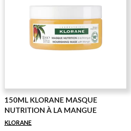
the
images
gallery
Skip
150ML KLORANE MASQUE
to
the
NUTRITION À LA MANGUE
beginning
of
KLORANE
the