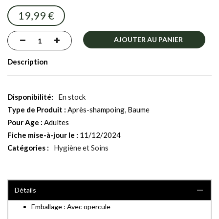
images
19,99 €
gallery
AJOUTER AU PANIER
Description
En stock
Type de Produit :
Après-shampoing, Baume
Pour Age :
Adultes
Fiche mise-à-jour le :
11/12/2024
Catégories :
Hygiène et Soins
Détails
Emballage : Avec opercule