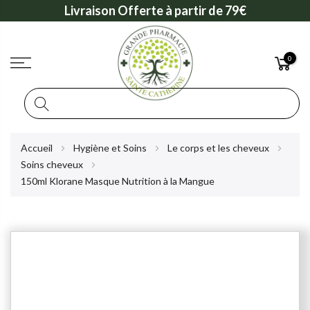
Livraison Offerte à partir de 79€
0
Rechercher
Allez
Accueil
Hygiène et Soins
Le corps et les cheveux
au
Soins cheveux
contenu
150ml Klorane Masque Nutrition à la Mangue
Skip
to
the
end
of