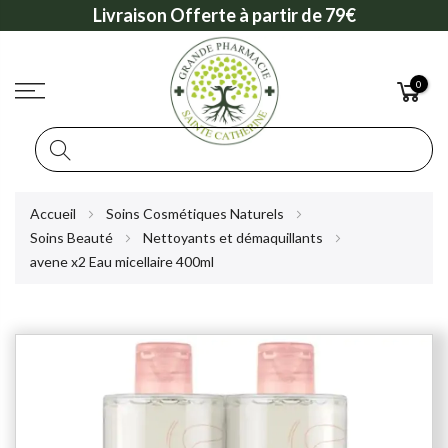
Livraison Offerte à partir de 79€
0
Rechercher
Allez
Accueil
Soins Cosmétiques Naturels
au
Soins Beauté
Nettoyants et démaquillants
contenu
avene x2 Eau micellaire 400ml
Skip
to
the
end
of