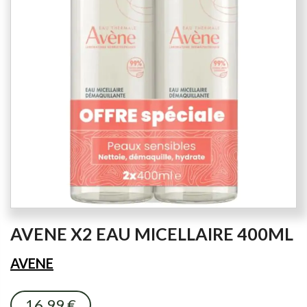
the
images
gallery
Skip
AVENE X2 EAU MICELLAIRE 400ML
to
the
AVENE
beginning
of
the
16,99 €